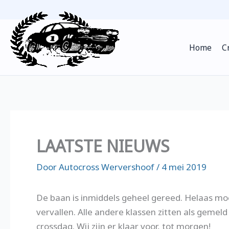
Ga
naar
de
Home
C
inhoud
LAATSTE NIEUWS
Door
Autocross Wervershoof
/
4 mei 2019
De baan is inmiddels geheel gereed. Helaas mo
vervallen. Alle andere klassen zitten als geme
crossdag. Wij zijn er klaar voor, tot morgen!