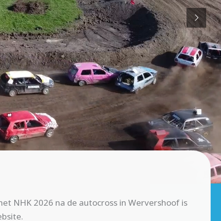
het NHK 2026 na de autocross in Wervershoof is
bsite.