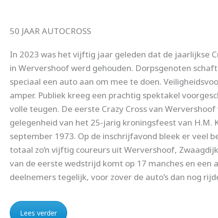
50 JAAR AUTOCROSS
In 2023 was het vijftig jaar geleden dat de jaarlijkse 
in Wervershoof werd gehouden. Dorpsgenoten schafte
speciaal een auto aan om mee te doen. Veiligheidsvoo
amper. Publiek kreeg een prachtig spektakel voorges
volle teugen. De eerste Crazy Cross van Wervershoof v
gelegenheid van het 25-jarig kroningsfeest van H.M. K
september 1973. Op de inschrijfavond bleek er veel bela
totaal zo’n vijftig coureurs uit Wervershoof, Zwaagdij
van de eerste wedstrijd komt op 17 manches en een af
deelnemers tegelijk, voor zover de auto’s dan nog rijd
Lees verder