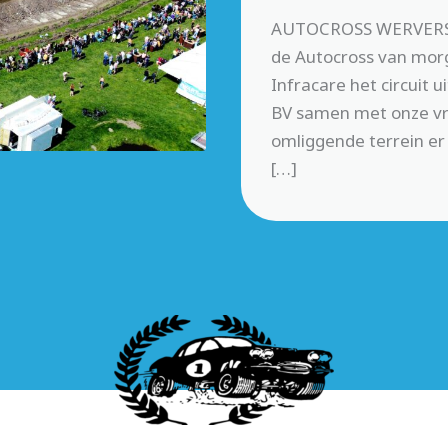
AUTOCROSS WERVERSH
de Autocross van morg
Infracare het circuit
BV samen met onze vri
omliggende terrein er 
[…]