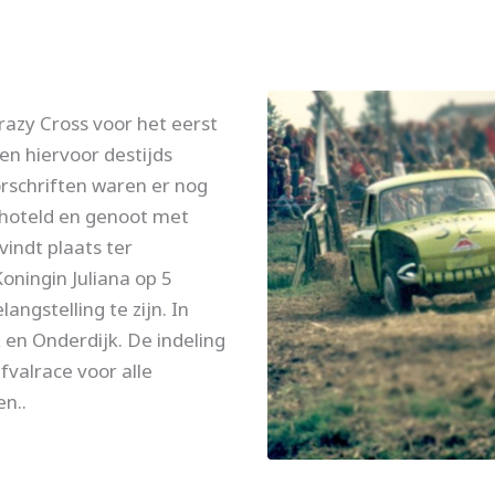
Crazy Cross voor het eerst
n hiervoor destijds
rschriften waren er nog
choteld en genoot met
indt plaats ter
oningin Juliana op 5
ngstelling te zijn. In
k en Onderdijk. De indeling
valrace voor alle
en..