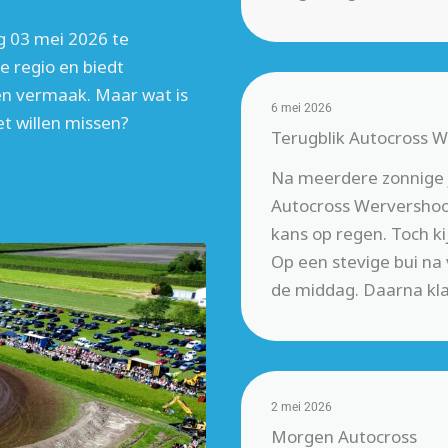
 03 mei 2026 te
e regio en biedt
en vermaak. Maar wat is
6 mei 2026
t willen missen?
Terugblik Autocross 
Na meerdere zonnige 
Autocross Wervershoof 
kans op regen. Toch k
Op een stevige bui na v
de middag. Daarna kla
2 mei 2026
Morgen Autocross