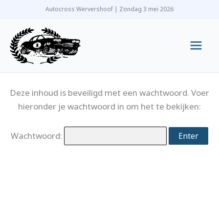
Ga
Autocross Wervershoof | Zondag 3 mei 2026
naar
de
inhoud
Main
Men
Deze inhoud is beveiligd met een wachtwoord. Voer
hieronder je wachtwoord in om het te bekijken:
Wachtwoord: