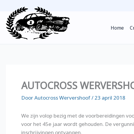
Ga
naar
de
Home
C
inhoud
AUTOCROSS WERVERSHO
Door
Autocross Wervershoof
/
23 april 2018
We zijn volop bezig met de voorbereidingen vo
voor het 45e jaar wordt gehouden. De vergunni
inschrijvingen ontvangen.