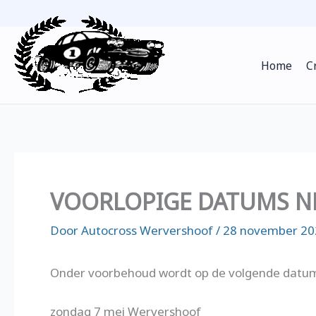
Ga
naar
de
Home
C
inhoud
VOORLOPIGE DATUMS N
Door
Autocross Wervershoof
/
28 november 20
Onder voorbehoud wordt op de volgende dat
zondag 7 mei Wervershoof