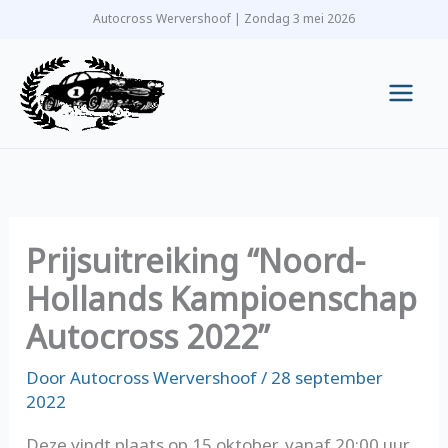
Ga
Autocross Wervershoof | Zondag 3 mei 2026
naar
de
inhoud
Main
Men
Prijsuitreiking “Noord-
Hollands Kampioenschap
Autocross 2022”
Door
Autocross Wervershoof
/
28 september
2022
Deze vindt plaats op 15 oktober, vanaf 20:00 uur