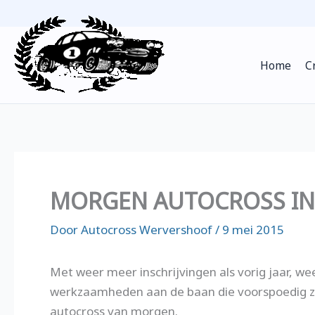
Ga
naar
de
Home
C
inhoud
MORGEN AUTOCROSS IN
Door
Autocross Wervershoof
/
9 mei 2015
Met weer meer inschrijvingen als vorig jaar, w
werkzaamheden aan de baan di
e voorspoedig z
autocross van morgen.