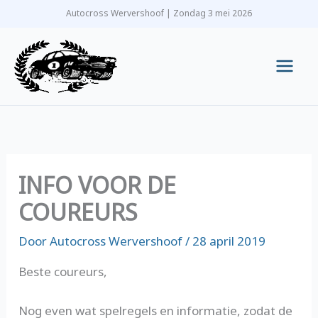
Ga
Autocross Wervershoof | Zondag 3 mei 2026
naar
de
inhoud
Main
Men
INFO VOOR DE
COUREURS
Door
Autocross Wervershoof
/
28 april 2019
Beste coureurs,
Nog even wat spelregels en informatie, zodat de