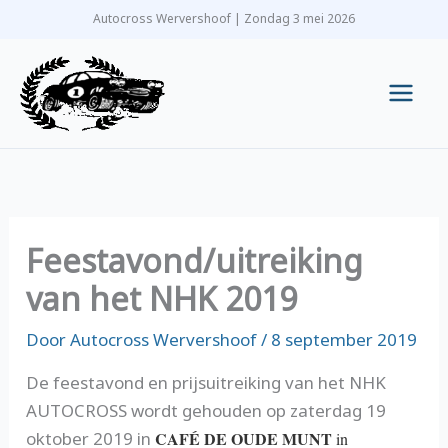
Ga
Autocross Wervershoof | Zondag 3 mei 2026
naar
de
inhoud
Main
Men
Feestavond/uitreiking
van het NHK 2019
Door
Autocross Wervershoof
/
8 september 2019
De feestavond en prijsuitreiking van het NHK
AUTOCROSS wordt gehouden op z
aterdag 19
oktober 2019
in
CAFÉ DE OUDE MUNT
in