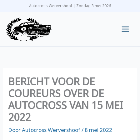
Ga
Autocross Wervershoof | Zondag 3 mei 2026
naar
de
inhoud
Main
Men
BERICHT VOOR DE
COUREURS OVER DE
AUTOCROSS VAN 15 MEI
2022
Door
Autocross Wervershoof
/
8 mei 2022