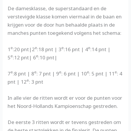
De damesklasse, de superstandaard en de
verstevigde klasse komen viermaal in de baan en
krijgen voor de door hun behaalde plaats in de
manches punten toegekend volgens het schema:
e
e
e
e
1
:20 pnt|2
:18 pnt | 3
:16 pnt | 4
:14 pnt |
e
e
5
:12 pnt| 6
:10 pnt|
e
e
e
e
e
7
:8 pnt | 8
: 7 pnt | 9
: 6 pnt | 10
: 5 pnt | 11
: 4
e
pnt | 12
: 3 pnt
In alle vier de ritten wordt er voor de punten voor
het Noord-Hollands Kampioenschap gestreden.
De eerste 3 ritten wordt er tevens gestreden om
de beste startplekken in de finalerit. De punten